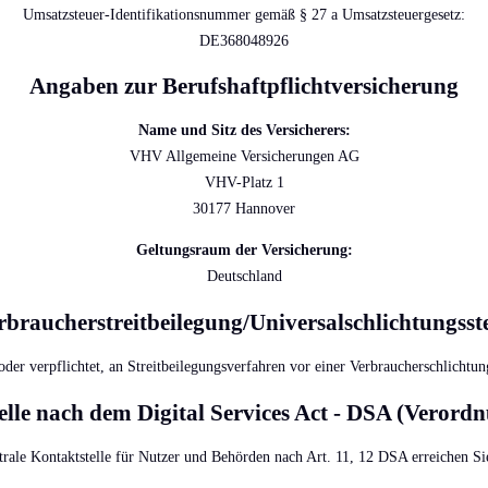
Umsatzsteuer-Identifikationsnummer gemäß § 27 a Umsatzsteuergesetz:
DE368048926
Angaben zur Berufs­haftpflicht­versicherung
Name und Sitz des Versicherers:
VHV Allgemeine Versicherungen AG
VHV-Platz 1
30177 Hannover
Geltungsraum der Versicherung:
Deutschland
rbraucher­streit­beilegung/Universal­schlichtungs­ste
 oder verpflichtet, an Streitbeilegungsverfahren vor einer Verbraucherschlichtun
elle nach dem Digital Services Act - DSA (Verord
trale Kontaktstelle für Nutzer und Behörden nach Art. 11, 12 DSA erreichen Sie