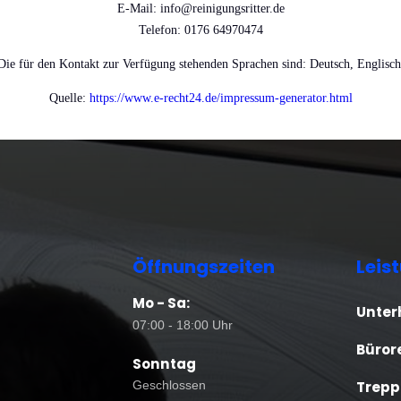
E-Mail: info@reinigungsritter.de
Telefon: 0176 64970474
Die für den Kontakt zur Verfügung stehenden Sprachen sind: Deutsch, Englisch
Quelle:
https://www.e-recht24.de/impressum-generator.html
Öffnungszeiten
Leis
Mo - Sa:
Unter
07:00 - 18:00 Uhr
Büror
Sonntag
Trepp
Geschlossen